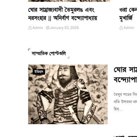
ঘোর সাম্রাজ্যবাদী তৈমুরলঙ এবং
ওরা কেন
নরসংহার || অনির্বাণ বন্দ্যোপাধ্যায়
মুখার্জি
Admin
January 03, 2026
Admin
সাম্প্রতিক পোস্টগুলি
ঘোর সাম
ইতিহাস
বন্দ্যোপা
তৈমুর লঙের বির
প্রতি উদারতা প
হিন্…