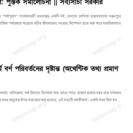
াণ: পুস্তক সমালোচনা || সব্যসাচী সরকার
“পর্দাপুরাণ” গবেষনাধর্মী তথ্যসমৃদ্ধ একটি বই; যেখানে লেখিকা চারদেয়ালের অন্তঃপুরে
াজিক পর্দাপ্রথার আড়ালে ঘঠিত জীবনাচরণ, সংগ্রাম, নিষ্পেষণ হতে শুরু করে সামগ্রিকভাবে
্মে বর্ণ পরিবর্তনের দৃষ্টান্ত (অথেন্টিক তথ্য প্রমাণ
্দু ধর্মের অবিচ্ছেদ্য অঙ্গ হিসাবে বিবেচনা করা যেতে পারে। হাজার হাজার বছর ধরে বর্ণপ্রথার
 নামে মানুষের উপর অত্যাচার করা হয়েছে; এই সত্যটি অনস্বীকার্য। একটা সময় ছিল যখ…