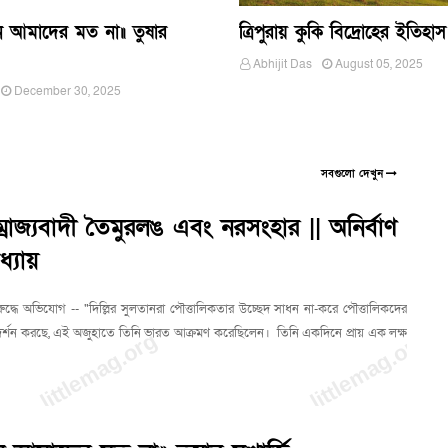
 আমাদের মত না॥ তুষার
ত্রিপুরায় কুকি বিদ্রোহের ইতিহাস
Abhijit Das
August 05, 2025
December 30, 2025
সবগুলো দেখুন
্রাজ্যবাদী তৈমুরলঙ এবং নরসংহার || অনির্বাণ
ধ্যায়
ুদ্ধে অভিযোগ -- "দিল্লির সুলতানরা পৌত্তালিকতার উচ্ছেদ সাধন না-করে পৌত্তালিকদের
্রদর্শন করছে, এই অজুহাতে তিনি ভারত আক্রমণ করেছিলেন। তিনি একদিনে প্রায় এক লক্ষ