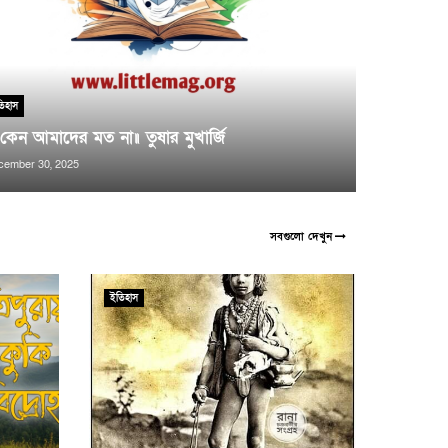
িহাস
কেন আমাদের মত না॥ তুষার মুখার্জি
cember 30, 2025
সবগুলো দেখুন
ইতিহাস