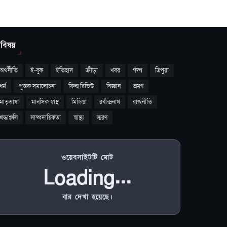
বিষয়
অর্থনীতি
ই-বুক
ইতিহাস
ক্রীড়া
খবর
গল্প
ত্রিপুরা
ধর্ম
পুস্তক সমালোচনা
ফিল্ম রিভিউ
বিজ্ঞান
ভ্রমণ
মাতৃভাষা
মানসিক স্বাস্থ
মিডিয়া
রবীন্দ্রনাথ
রাজনীতি
শ্রদ্ধাঞ্জলি
সাম্প্রদায়িকতা
স্বাস্থ্য
স্মরণ
ওয়েবসাইটটি মোট
Loading...
বার দেখা হয়েছে।