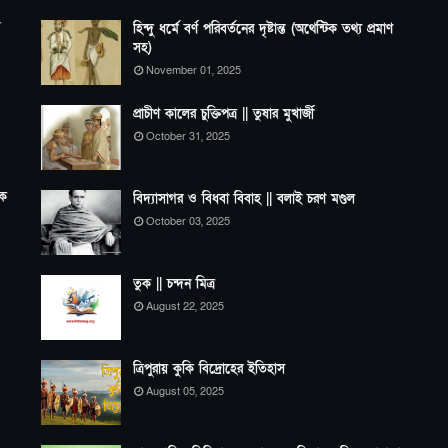
হিন্দু ধর্মে বর্ণ পরিবর্তনের দৃষ্টান্ত (অথেন্টিক তথ্য প্রমাণ
সহ)
November 01, 2025
প্রাচীণ কালের চুক্তিপত্র || তুষার মুখার্জী
October 31, 2025
এক
বিদ্যাসাগর ও বিধবা বিবাহ || বলাই চরণ মণ্ডল
October 03, 2025
তুক || চন্দন মিত্র
August 22, 2025
ত্রিপুরায় কুকি বিদ্রোহের ইতিহাস
August 05, 2025