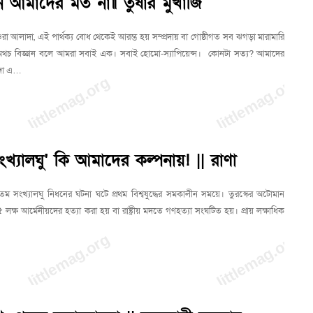
 আমাদের মত না॥ তুষার মুখার্জি
া আলাদা, এই পার্থক্য বোধ থেকেই আরম্ভ হয় সম্প্রদায় বা গোষ্ঠীগত সব ঝগড়া মারামারি
ধ। অথচ বিজ্ঞান বলে আমরা সবাই এক। সবাই হোমো-স্যাপিয়েন্স। কোনটা সত্য? আমাদের
দা এ…
Never Miss an Update!
সংখ্যালঘু' কি আমাদের কল্পনায়! || রাণা
Join my newsletter to get the latest posts from littlemag.in
ম সংখ্যালঘু নিধনের ঘটনা ঘটে প্রথম বিশ্বযুদ্ধের সমকালীন সময়ে। তুরস্কের অটোমান
directly to your inbox.
য় ১৫ লক্ষ আর্মেনীয়দের হত্যা করা হয় বা রাষ্ট্রীয় মদতে গণহত্যা সংঘটিত হয়। প্রায় লক্ষাধিক