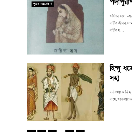
পর্দাপুর
পুস্তক সমালোচনা
জয়িতা দাস -এর 
নারীর জীবন, সাম
নারীর স্…
হিন্দু ধর
সহ)
বর্ণ প্রথাকে হিন
নামে, জাতপাতের