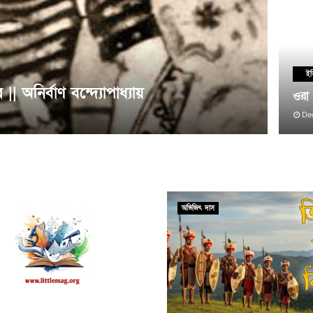
ইত
 অনির্বাণ বন্দ্যোপাধ্যায়
ওরা 
De
অভিজিৎ দাস