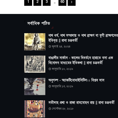
...
1
2
3
60
সর্বাধিক পঠিত
নাথ ধর্ম, নাথ সম্প্রদায় ও নাথ ব্রাহ্মণ বা যুগী ব্রাহ্মণদের
ইতিবৃত্ত || রানা চক্রবর্তী
জুলাই ২৪, ২০২৪
বাঙালীর সার্কাস - কালের বিবর্তনে হারাতে বসা এক
বিনোদন মাধ্যমের ইতিকথা || রানা চক্রবর্তী
জানুয়ারি ১০, ২০১৯
অনুগল্প - অ্যাকটিনোমাইসিটিস।। বিপ্লব দাস
জানুয়ারি ১৩, ২০১৯
সতীদাহ প্রথা ও রাজা রামমোহন রায় || রানা চক্রবর্তী
সেপ্টেম্বর ২৮, ২০১৮