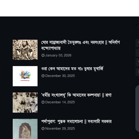
ঘোর সাম্রাজ্যবাদী তৈমুরলঙ এবং নরসংহার || অনির্বাণ
বন্দ্যোপাধ্যায়
January 03, 2026
ওরা কেন আমাদের মত না॥ তুষার মুখার্জি
December 30, 2025
'ধর্মীয় সংখ্যালঘু' কি আমাদের কল্পনায়! || রাণা
December 14, 2025
পর্দাপুরাণ: পুস্তক সমালোচনা || সব্যসাচী সরকার
November 29, 2025