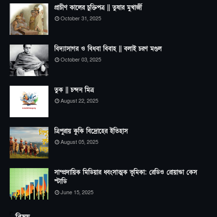
প্রাচীণ কালের চুক্তিপত্র || তুষার মুখার্জী
October 31, 2025
বিদ্যাসাগর ও বিধবা বিবাহ || বলাই চরণ মণ্ডল
October 03, 2025
তুক || চন্দন মিত্র
August 22, 2025
ত্রিপুরায় কুকি বিদ্রোহের ইতিহাস
August 05, 2025
সাম্প্রদায়িক মিডিয়ার ধ্বংসাত্মক ভূমিকা: রেডিও রোয়ান্ডা কেস
স্টাডি
June 15, 2025