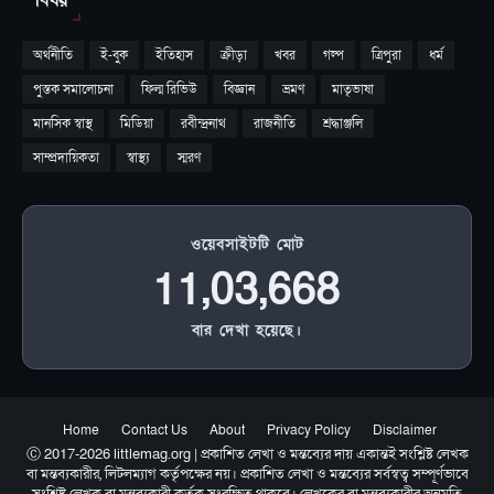
বিষয়
অর্থনীতি
ই-বুক
ইতিহাস
ক্রীড়া
খবর
গল্প
ত্রিপুরা
ধর্ম
পুস্তক সমালোচনা
ফিল্ম রিভিউ
বিজ্ঞান
ভ্রমণ
মাতৃভাষা
মানসিক স্বাস্থ
মিডিয়া
রবীন্দ্রনাথ
রাজনীতি
শ্রদ্ধাঞ্জলি
সাম্প্রদায়িকতা
স্বাস্থ্য
স্মরণ
ওয়েবসাইটটি মোট
11,03,668
বার দেখা হয়েছে।
Home
Contact Us
About
Privacy Policy
Disclaimer
Ⓒ 2017-2026 littlemag.org | প্রকাশিত লেখা ও মন্তব্যের দায় একান্তই সংশ্লিষ্ট লেখক
বা মন্তব্যকারীর, লিটলম্যাগ কর্তৃপক্ষের নয়। প্রকাশিত লেখা ও মন্তব্যের সর্বস্বত্ব সম্পূর্ণভাবে