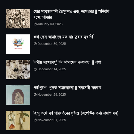
ঘোর সাম্রাজ্যবাদী তৈমুরলঙ এবং নরসংহার || অনির্বাণ
বন্দ্যোপাধ্যায়
January 03, 2026
ওরা কেন আমাদের মত না॥ তুষার মুখার্জি
December 30, 2025
'ধর্মীয় সংখ্যালঘু' কি আমাদের কল্পনায়! || রাণা
December 14, 2025
পর্দাপুরাণ: পুস্তক সমালোচনা || সব্যসাচী সরকার
November 29, 2025
হিন্দু ধর্মে বর্ণ পরিবর্তনের দৃষ্টান্ত (অথেন্টিক তথ্য প্রমাণ সহ)
November 01, 2025