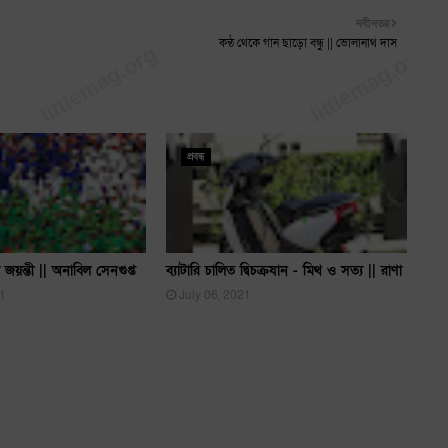
নবীনতর
কন্ঠ থেকে গান ছাড়ো বন্ধু || ভোলানাথ দাস
প্রবন্ধ
ম জয়ন্তী || অনাবিল সেনগুপ্ত
ব্যাটারি চালিত দ্বিচক্রযান - মিথ ও সত্য || রাণা
21
July 06, 2021