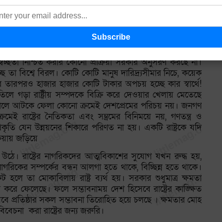
 অহরহ লঙ্ঘন করছে অথচ সংবিধান লঙ্ঘনের অভিযোগে অভিযুক্ত করে
ু বিরোধীদের বারেবারেই সরকারের বিরোধিতাকে সংবিধান বিরোধী
সকল প্রতিষ্ঠানকে সাংবিধানিক শাসনবহির্ভূত কাজে সম্পৃক্ত করে
নীতিকে ধ্বংসের সংস্কৃতিতে অভ্যস্ত করে তুলছে। একটি রাষ্ট্র
কারো কারো, সবার নয়। সরকার ক্ষমতা বলে কাউকে পদানত করছে
বচ্ছতা নিশ্চিত করার কোনো প্রক্রিয়া সরকার অনুসরণ করছে না।
 তা বিশ্বে বিরল। কোটি কোটি মানুষ দারিদ্র্যসীমার নিচে, কয়েক
র তারপরও হাজার হাজার কোটি টাকার অপচয় হচ্ছে কার স্বার্থে!
েতিলে গড়া রাষ্ট্রীয় সম্পদকে বিক্রি করে দেওয়ার খেলায় মেতেছে
তির জালে আটকে ফেলা কোনো ক্রমেই দেশপ্রেমের পরিচয় নয়। জনগণ
মেই রাষ্ট্রের নৈতিকতা এবং সম্ভ্রমের বিনিময়ে নয়, গণতন্ত্র ও
রকৃতি যেন উন্নয়নের শিকারে পরিণত না হয়। একটি রাষ্ট্রকে যদি
়ায় জড়িয়ে
ত হয়ে উঠে। রাষ্ট্রের নাগরিকদের আত্মবিকাশের সুযোগ যখন রুদ্ধ হয়,
ে নাগরিকের সম্পর্কের বন্ধন আলগা হতে থাকে, বিচ্ছিন্ন হতে থাকে।
ট হলে তা মোকাবিলায় রাষ্ট্র ব্যর্থ হয়। সরকার শুধুমাত্র ক্ষমতা
ভঙ্গুর করে ফেলেছে। ফলে সম্ভাবনাময় দেশ হিসেবে রাষ্ট্রের কাঙ্ক্ষিত
হিসেবে প্রতিষ্ঠার সকল সম্ভাবনা তিরোহিত হয়ে চলছে । ক্ষমতার মোহ
িবেচনা করা রাষ্ট্রের জন্য জরুরি।