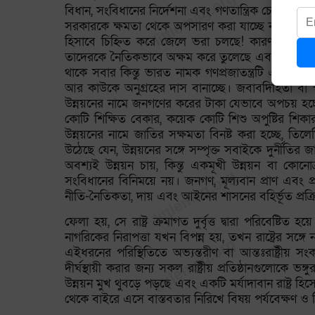
বিধান, সংবিধানের নির্দেশনা এবং গণতান্ত্রিক চেতনা
সরকারকে ক্ষমতা থেকে অপসারণ করা যাচ্ছে না। কিন্ত
হিসাবে চিহ্নিত করে জেলে ভরা চলছে! কারণ রাষ্ট্রীয় 
তাদেরকে নৈতিকভাবে অক্ষম করে তুলেছে এবং বিরোধী রাজ
থাকে সবার কিন্তু ভারত নামক গণপ্রজাতন্ত্রটি এখন 
আর কাউকে অনুগ্রহের দাস বানাচ্ছে। জবাবদিহিতা বা স্
উন্নয়নের নামে জনগণের করের টাকা যেভাবে অপচয় হচ্ছে
কোটি শিক্ষিত বেকার, কয়েক কোটি শিশু অপুষ্টির শিকা
উন্নয়নের নামে জাতির সক্ষমতা বিনষ্ট করা হচ্ছে, তিল
উঠেছে যেন, উন্নয়নের সঙ্গে সম্পৃক্ত সবাইকে দুর্নী
অবশ্যই উন্নয়ন চায়, কিন্তু একমূখী উন্নয়ন বা কোনোক্র
সংবিধানের বিনিময়ে নয়। জনগণ, মূল্যবান প্রাণ এবং প্
নীতি-নৈতিকতা, দায় এবং আইনের শাসনের বহির্ভূত প্রক্রিয
ফেলা হয়, সে রাষ্ট্র ক্রমাগত দুর্বৃত্ত দ্বারা পরিবেষ্টি
নাগরিকের নিরাপত্তা যখন বিপন্ন হয়, তখন রাষ্ট্রের সঙ্গ
এইধরনের পরিস্থিতিতে অভ্যন্তরীণ বা আন্তঃরাষ্ট্রীয় সংক
দীর্ঘস্থায়ী করার জন্য সকল রাষ্ট্রীয় প্রতিষ্ঠানগুলোকে 
উন্নয়ন মুখ থুবড়ে পড়ছে এবং একটি মর্যাদাবান রাষ্ট্র 
থেকে বাইরে এসে বাস্তবতার নিরিখে বিষয় পর্যবেক্ষণ ও ব