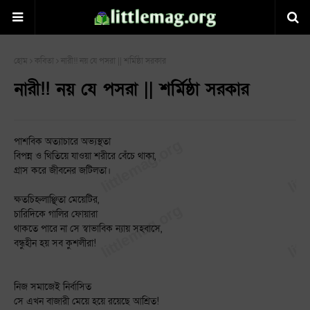
হোম
কবিতা
নারী!! নয় যে পসরা || শর্মিষ্ঠা সরকার
নারী!! নয় যে পসরা || শর্মিষ্ঠা সরকার
পাশবিক অত্যাচারে অভ্যস্থতা
বিপন্ন ও থিতিয়ে যাওয়া শরীরে বেঁচে থাকা,
গ্রাস করে জীবনের জটিলতা।
ক্ষতচিহ্নলাঞ্ছিতা মেয়েটির,
চারিদিকে গালির ফোয়ারা
থাকতে পারে না সে স্বাভাবিক ন্যায় সহবাসে,
বন্ধুহীন হয় সব কুশলীরা!
নিজ সমাজেই নির্বাসিত
সে এখন বাজারী মেয়ে হয়ে রয়েছে আশ্রিত!