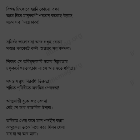
বিশুদ্ধ চিৎকারে হয়নি কোনো রক্ষা
তারে নিয়ে মানুষরূপী শয়তান করেছে উল্লাস,
সম্ভ্রম সব দিয়ে ঢাকা!
সনির্বন্ধ ভালোবাসা আজ শুধুই বেদনা
সস্তার প্যাকেটে বন্দী স্বপ্নহার সব কল্পনা।
শিকার সে অবিমৃষ্যকারি দলের নিষ্ঠুরতায়
চক্ষুকর্ণে খরতাপ,চায় না সে আর হতে ধর্ষিতা।
সমস্ত সত্ত্বায় নিরবধি তিক্ততা
শঙ্কিত পৃথিবীতে অস্বস্তির পেলবতা!
আত্মঘাতী বুকে কত বেদনা
নেই সে আর স্বাভাবিক উন্মনা।
অবিরাম খেলা করে মনে শব্দহীন কান্না
কামুকেরা তাকে নিয়ে করে মিলন খেলা,
যায় না তা আর মানা।