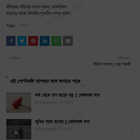
জীবনের বহ্নিতে থাকে শত্রুর মোকাবিলা
সত্তাতে থাকে উদগ্রীব সুকঠিন শপথ থাকা।
Tags:
কবিতা
পূর্বতন
নবীনতর
পঁচিশে বৈশাখ || শুক্লা পঞ্চমী
এই পোস্টগুলি আপনার ভাল লাগতে পারে
কন্ঠ থেকে গান ছাড়ো বন্ধু || ভোলানাথ দাস
September 02, 2021
স্মৃতির পালে হাওয়া || ভোলানাথ দাস
November 15, 2020