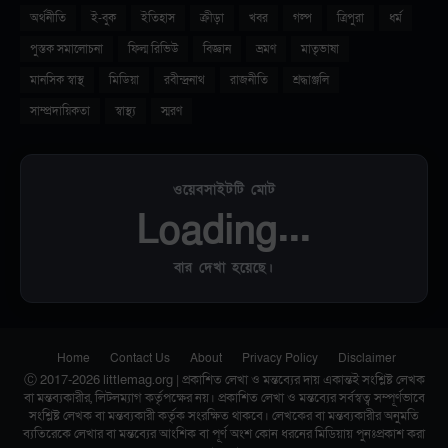
অর্থনীতি
ই-বুক
ইতিহাস
ক্রীড়া
খবর
গল্প
ত্রিপুরা
ধর্ম
পুস্তক সমালোচনা
ফিল্ম রিভিউ
বিজ্ঞান
ভ্রমণ
মাতৃভাষা
মানসিক স্বাস্থ
মিডিয়া
রবীন্দ্রনাথ
রাজনীতি
শ্রদ্ধাঞ্জলি
সাম্প্রদায়িকতা
স্বাস্থ্য
স্মরণ
ওয়েবসাইটটি মোট
Loading...
বার দেখা হয়েছে।
Home
Contact Us
About
Privacy Policy
Disclaimer
Ⓒ 2017-2026 littlemag.org | প্রকাশিত লেখা ও মন্তব্যের দায় একান্তই সংশ্লিষ্ট লেখক
বা মন্তব্যকারীর, লিটলম্যাগ কর্তৃপক্ষের নয়। প্রকাশিত লেখা ও মন্তব্যের সর্বস্বত্ব সম্পূর্ণভাবে
সংশ্লিষ্ট লেখক বা মন্তব্যকারী কর্তৃক সংরক্ষিত থাকবে। লেখকের বা মন্তব্যকারীর অনুমতি
ব্যতিরেকে লেখার বা মন্তব্যের আংশিক বা পূর্ণ অংশ কোন ধরনের মিডিয়ায় পুনঃপ্রকাশ করা