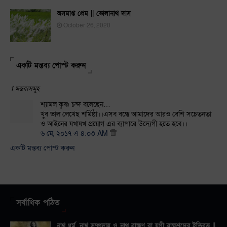
অসমাপ্ত প্রেম || ভোলানাথ দাস
October 26, 2020
একটি মন্তব্য পোস্ট করুন
1 মন্তব্যসমূহ
শ্যামল কৃষ্ণ চন্দ বলেছেন…
খুব ভাল লেখেছ শর্মিষ্ঠা।।এসব বন্ধে আমাদের আরও বেশি সচেতনতা
ও আইনের যখাযখ প্রয়োগ এর ব্যাপারে উদ্যেগী হতে হবে।।
৬ মে, ২০১৭ এ ৪:০৩ AM
একটি মন্তব্য পোস্ট করুন
সর্বাধিক পঠিত
নাথ ধর্ম, নাথ সম্প্রদায় ও নাথ ব্রাহ্মণ বা যুগী ব্রাহ্মণদের ইতিবৃত্ত ||