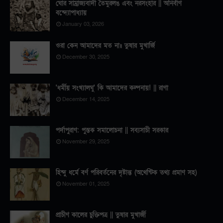
ঘোর সাম্রাজ্যবাদী তৈমুরলঙ এবং নরসংহার || অনির্বাণ
বন্দ্যোপাধ্যায়
January 03, 2026
ওরা কেন আমাদের মত না॥ তুষার মুখার্জি
December 30, 2025
'ধর্মীয় সংখ্যালঘু' কি আমাদের কল্পনায়! || রাণা
December 14, 2025
পর্দাপুরাণ: পুস্তক সমালোচনা || সব্যসাচী সরকার
November 29, 2025
হিন্দু ধর্মে বর্ণ পরিবর্তনের দৃষ্টান্ত (অথেন্টিক তথ্য প্রমাণ সহ)
November 01, 2025
প্রাচীণ কালের চুক্তিপত্র || তুষার মুখার্জী