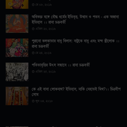
মে ০৮, ২০১৯
অবিভক্ত বঙ্গে বৌদ্ধ ধর্মের ইতিবৃত্ত, উত্থান ও পতন - এক অজানা
ইতিহাস ।। রানা চক্রবর্তী
এপ্রিল ২০, ২০১৯
পুরানো কলকাতার বাবু বিলাস: নাটুকে বাবু এবং মন্দ স্ত্রীলোক ।।
রানা চক্রবর্তী
মে ২৪, ২০১৯
পতিতাবৃত্তির উৎস সন্ধানে ।। রানা চক্রবর্তী
এপ্রিল ২৫, ২০১৯
কে এই বাবা লোকনাথ? ইতিহাস, নাকি নেহাতই মিথ?।। চিত্রদীপ
সোম
জুন ০৪, ২০১৮