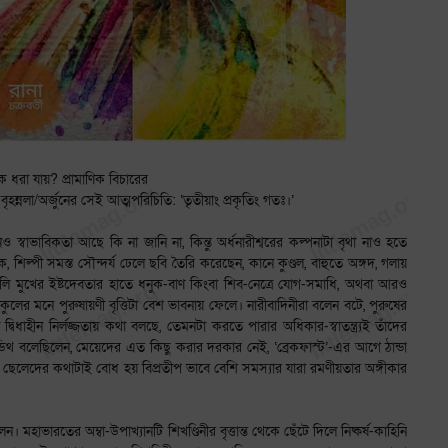
ে ধরা যায়? প্রামাণিক বিচারের
 বৃহন্নলা/অর্জুনের সেই আত্মপরিচিতি: ‘তৃতীয়াং প্রকৃতিং গতঃ।’
ও স্বাভাবিকতা আছে কি না জানি না, কিন্তু অর্ধনারীশ্বরের কল্পনাটা বৃথা নাও হতে
ক, শিল্পী সমস্ত সৌন্দর্য ঢেলে ছবি তৈরি করেছেন, কানে কুণ্ডল, বাহুতে অঙ্গদ, গলায়
়েলি মুখের ইষ্টদেবতার হাতে ধনুক-বাণ কিংবা শিব-নেত্রে যোগ-সমাধি, অথবা আরও
লের মনে পুরুষায়ণী বৃত্তিটা বেশ ভাবনায় ফেলে। নারীবাদিনীরা বলেন বটে, পুরুষের
বিধাহীন নির্লজ্জতায় কথা বলছে, তেমনটা করতে পারার অধিকার-স্বাতন্ত্র্যই তাঁদের
িডিথ বলেছিলেন, মেয়েদের এত কিছু করার দরকার নেই, ‘ব্রেকফাস্ট’-এর আগে ঠান্ডা
িতে ছেলেদের কথাটাই বোধ হয় বিপ্রতীপ ভাবে বেশি সমস্যার যারা রমণীয়তার অঙ্গীকার
। মহাভারতের অম্বা-উপাখ্যানটি শিখণ্ডিনীর বৃত্তান্ত থেকে ছেঁটে দিলে নিষ্কর্ষ-কাহিনি