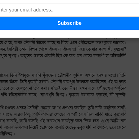
পর্শ করতে হয়েছে উত্তরার শরীর, বার বার ঠিক করতে হয়েছে করাঙ্গুলির সংস্থান, হস্ত-
 প্রশিক্ষণ-প্রয়োজনেই; কিন্তু এমন অঙ্গ-নখ-স্পর্শেও আচার্য এবং যুবতী শিষ্যার মনে
 মন!
লে দ্রৌপদীর মতো পঞ্চঘরনি কেন ভীমের কাছে গিয়ে অর্জুনের জন্য দুঃখ করে বলেন,
মেয়েদের মধ্যে ঘুরতে দেখি: ‘তং বেণীকৃতকেশান্তং ... কন্যাপরিবৃতং দৃষ্ট্বা ভীম
ে গেছে, অথচ দ্রৌপদী ভীমের কাছে না গিয়ে এসে পৌঁছেছেন অন্তঃপুরের নাচঘরে।
লেন, সৈরিন্ধ্রী কোন বিপদ থেকে বাঁচল না বাঁচল তা দিয়ে তোমার কাজ কী, বৃহন্নলা?
ুরে সুখম্’। অর্জুনের উত্তরে হেঁয়ালি ছিল কে কার মন বোঝে কল্যাণী হা অভিমানিনী
তে যাবেন, তিনি উপযুক্ত সারথি খুঁজছেন। দ্রৌপদীর ভূমিকা এখানে দেখার মতো। তিনি
 বললেন তাঁকে, তিনি কুমারী উত্তরা। দ্রৌপদী রাজপুত্র উত্তরকে বলেছিলেন, ওই আপনার
ে, তবে সে ফেলবে না তার কথা। সত্যিই তো, উত্তরা যখন এসে পৌঁছচ্ছেন অর্জুনের
িনায়কের কাছে: ‘নাগবধূবি দ্বিপম্’। বৃহন্নলা উত্তরাকে বলছেন, কী সুন্দরী!
রথি হওয়ার প্রসঙ্গে সৈরিন্ধ্রী তোমার অগাধ প্রশংসা করছিল; তুমি নাকি অর্জুনের সারথি
 সম্বন্ধে আরও কিছু ‘আমি-আমার’ গোছের অস্পষ্ট বোধ ছিল নাকি! যাতে বৃহন্নলার
ুরোধ করেছি; আমি বলেছি এই সারথ্যের কাজটুকু করে দিতে হবে, এখন ‘আমি’ বলা
আমি অনেক ভালবাসা নিয়েই তোমাকে বলেছি যেহেতু তবুও যদি না শোনো, তবে জেনো
ি জীবিতম্’।