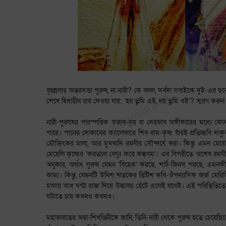
বৃহন্নলার অন্তরসত্তা পুরুষ, না নারী? কে বলল, সর্বদা সবাইকে দুই-এর ছক
শেষে দ্বিধাহীন রায় দেওয়া যায়: ‘হয় তুমি এই, নয় তুমি ওই’? স্মরণ করুন
নারী-পুরুষের পারস্পরিক স্বভাব-বৃত্ত বা দেহভাব অঙ্গীকারের মধ্যে কোন
পারে। পানের দোকানের ক্যালেন্ডারে শিব-রাম-কৃষ্ণ যাঁরই প্রতিচ্ছবি থাকু
মৌক্তিকের মালা, আর মুখখানি রমণীর সৌন্দর্যে ভরা। কিন্তু এমন মেয
মেয়েলি কৃষ্ণের ‘করতলে বেণুঃ করে কঙ্কণম্’। এর বিপরীতে অশেষ রমণীকু
অনুকার, অর্থাৎ পুরুষ যেমন ‘বিহেভ’ করছে, শার্ট-জিনস্ পরছে, এমনকী দ্
কাম্য। কিন্তু, যেমনটি উনিশ শতকের ব্রিটিশ কবি-ঔপন্যাসিক জর্জ মের
মাথায় আধ ঘণ্টা রাস্তা দিয়ে উচ্চাবচ হেঁটে এলেই যথেষ্ট। এই পরিস্থিত
ঘটাতে চায় কখনও কখনও।
মহাভারতের অম্বা-শিখণ্ডিনীকে জানি, তিনি নারী থেকে পুরুষ হতে চেয়েছিলেন