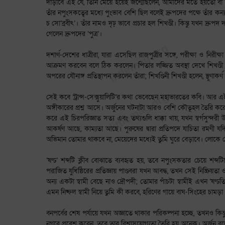
দাঁড়াবে এই যে, তিনি মেয়ে হয়েই জন্মেছিলেন, আমাদের মতে হয়তো বা 
তাঁর নপুংসকত্বের মধ্যে পুংভাব বেশি ছিল বলেই দ্রুপদের পক্ষে তাঁর কন্যা
চ সো’ব্রবীৎ’। তাঁর নামও দৃঢ় ভাবে প্রচার হল শিখণ্ডী। কিন্তু যখন দ্রুপদ 
গেলেন দ্রুপদের ‘পুত্র’।
দশার্ণ-দেশের ধাত্রীরা, যারা এসেছিল রাজপুত্রীর সঙ্গে, পরীক্ষা ও নির
আক্রমণ করবেন বলে ঠিক করলেন। পিতার লজ্জিত অবস্থা দেখে শিখণ্ডী আত্মহত্য
অপরের যৌনাঙ্গ প্রতিস্থাপন করলেন তাঁরা; শিখণ্ডিনী শিখণ্ডী হলেন, স্থূণাকর্ণ হলেন
সেই কবে ‘ট্রান্স-সেক্সুয়ালিটি’র কথা ভেবেছেন মহাভারতের কবি। আর এই
অঙ্গীকারের প্রশ্ন আসে। অর্জুনের ঘটনাটা আরও বেশি কৌতূহল তৈরি করে, 
করে এই চিরপরিজ্ঞাত সত্য এবং তথ্যগুলি ধাক্কা খায়, যখন স্বর্গসুন্দর
আকর্ষণ আছে, কাম্যতা আছে। পুরুষের দ্বারা প্রতিপদে যাচিতা রমণী যদ
অভিমান তোমার থাকবে না, মেয়েদের মধ্যেই তুমি ঘুরে বেড়াবে। লোকে দেখব
‘ষণ্ঢ’ শব্দটি ক্লীব বোঝাতে ব্যবহৃত হয়, তবে নপুংসকতার চেয়ে শব্দ
পরাজিত যুধিষ্ঠিরের প্রতিজ্ঞায় পাণ্ডবরা যখন আবদ্ধ, তখন সেই নিষ্ক্রি
অন্য একটা স্বামী বেছে নাও দ্রৌপদী; তোমার পাঁচটা স্বামীই এখন ‘ষণ্ঢ
এমন নিষ্ফল স্বামী নিয়ে তুমি কী করবে, হরিণের গায়ে বাঘ-সিংহের চামড়া
বনপর্বের শেষ পর্যায়ে যখন অজ্ঞাতে থাকার পরিকল্পনা হচ্ছে, তখনও কিন্তু 
নগরে প্রবেশ করেন, তবে তার বিশ্বাসযোগ্যতা তৈরি হয় অনেক। অর্জুন ব