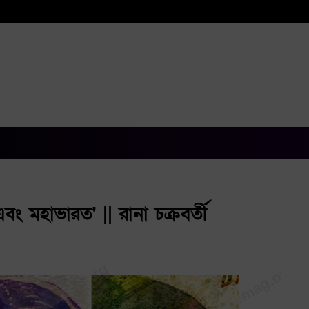
 এবং মহাভারত' || রানা চক্রবর্তী