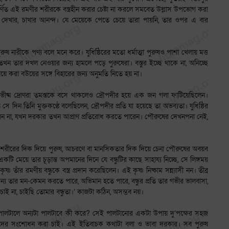
বর্ণিত এই রমণীর শরীরকে বস্ত্রহীন করার চেষ্টা না করলে সমবেত উল্লাস উপভোগ করা
দেখার, চাখার আনন্দ। যে মেয়েকে পেতে চেয়ে তারা পায়নি, তার ওপর এ বার
নারীকে পণ্য বলে মনে করে। যুধিষ্ঠিরের মতো ধর্মাত্মা পুরুষও পাশা খেলায় মত্ত
 তখন তার দখল নেওয়ার জন্য হামলে পড়ে পুরুষেরা। বস্তুর ইচ্ছে থাকে না, অনিচ্ছে
ে করা বউয়ের সঙ্গে বিহারের জন্য অনুমতি নিতে হয় না।
ীষ্ম দ্রোণরা তমস্তকে বসে থাকলেও দ্রৌপদীর হয়ে এক জন গলা ফাটিয়েছিলেন।
সে দিন তিনি মুক্তকণ্ঠে বলেছিলেন, দ্রৌপদীর প্রতি যা হয়েছে তা অভব্যতা। যুধিষ্ঠির
রেন না, যখন দরকার তখন আপ্রাণ প্রতিরোধ করতে পারেন। পৌরুষের দেখনপনা নেই,
িনি শরীরের দিক দিয়ে পুরুষ, আচরণে বা মানসিকতার দিক দিয়ে চেনা পৌরুষের অবয়ব
টি মেয়ে তার চূড়ান্ত অপমানের দিনে যে বন্ধুটির কাছে সাহায্য নিচ্ছে, সে লিঙ্গময়
 তাঁর রমণীয় বন্ধুকে বস্ত্র প্রদান করেছিলেন। এই কৃষ্ণ নিষ্কাম সন্ন্যাসী নন। তীব্র
ুর জন্য তার মন-কেমন করতে পারে, অভিমান হতে পারে, বন্ধুর প্রতি তার গভীর ভালবাসা,
াই না, চাইছি তোমার বন্ধুতা।’ কাজটা কঠিন, অসম্ভব নয়।
া পালটালে অন্যটা পালটাবে কী করে? সেই পালটানোর একটা উপায় দু’পক্ষের সহজ
জেদের সংশোধন করা চাই। এই ইতিবাচক কথাটা বলা ও ভাবা দরকার। সব পুরুষ