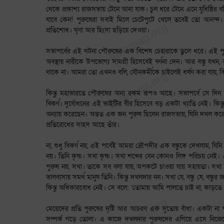
থেকে প্রকাশ্য রাজসভায় টেনে আনা যাক। চুল ধরে টেনে এনে যুধিষ্ঠির 
যাবে কেন! পুরুষেরা সবাই মিলে চেটেপুটে খেলে তবেই তো আনন্দ। 
প্রতিশোধ। ঘৃণা আর হিংসা ছড়িয়ে দেওয়া।
সভাপর্বের এই ঘটনা পৌরুষের এক বিশেষ চেহারাকে তুলে ধরে। এই পুরুষ 
অবস্থায় নারীকে উপভোগ্য সামগ্রী হিসেবেই বর্ণনা দেন। আর বস্তু যখন,
থাকে না। আমরা তো এখনও বলি, যৌনকর্মীকে চাইলেই ধর্ষণ করা যায়, বিয়
কিন্তু মহাভারতে পৌরুষের অন্য রকম রূপও আছে। সভাপর্বে সে দিন ভ
বিকর্ণ। দুর্যোধনের এই ভাইটির বীর হিসেবে বড় একটা খ্যাতি নেই। কিন্তু 
অন্যায় করেছেন। অন্তত এক জন পুরুষ ছিলেন রাজসভায়, যিনি দখল ক
প্রতিরোধের সাহস আছে তাঁর।
না, শুধু বিকর্ণ নয়, এই পর্বেই আমরা দ্রৌপদীর এক বন্ধুকে দেখলাম, য
নয়। তিনি কৃষ্ণ। সখা কৃষ্ণ। সখা শব্দের যেন কোনও লিঙ্গ পরিচয় নেই। এক
পুরুষ নয়, সখা। তাকে সব বলা যায়, অপকটে চাওয়া যায় সহায়তা। সখা কৃষ্ণ
ভালবাসায় সমর্থ মানুষ তিনি। কিন্তু দখলদার নন। সখা যে, বন্ধু যে, বন্ধ
কিন্তু অধিকারবোধ নেই। সে বলে: ‘তোমায় আমি পালতে চাই না, কাড়তে চ
মেয়েদের প্রতি পুরুষের দৃষ্টি আর আচরণ এক সুতোয় বাঁধা। একটা ন
সম্পর্ক গড়ে তোলা। এ কাজে দখলদার পুরুষদের এগিয়ে এসে নি