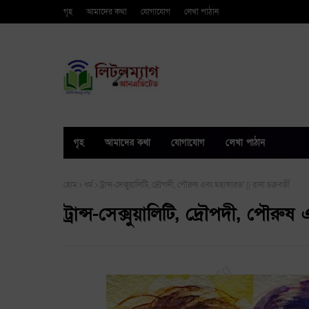
গৃহ
আমাদের কথা
যোগাযোগ
লেখা পাঠান
গৃহ
আমাদের কথা
যোগাযোগ
লেখা পাঠান
হোম
ধর্ম
ট্রান্স-সেক্সুয়ালিটি, দ্রৌপদী, পৌরুষ এবং মহাভারত' || রানা চক্রবর্তী
ট্রান্স-সেক্সুয়ালিটি, দ্রৌপদী, পৌরুষ