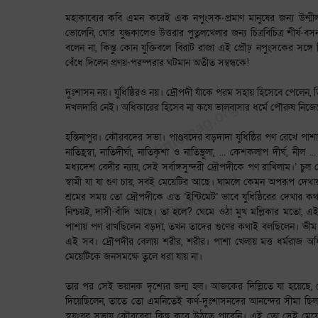
মহাকাব্যের কবি এমন করেই এক নপুংসক-প্রমাণ মানুষের জন্য উন্মীল
ভোলেনি, ঘোর যুদ্ধকালেও উত্তরার পুতুলখেলার জন্য চিত্রবিচিত্র শীর্ষ
বলেন না, কিন্তু কোন যুক্তিবলে বিরাট রাজা এই প্রৌঢ় নপুংসকের সঙ্গে ব
বেঁধে দিলেন প্রণয়-পরম্পরার ঘটমান অতীত সম্বন্ধকে!
দুঃশাসন নয়। যুধিষ্ঠিরও নয়। দ্রৌপদী যাঁকে পরম সহায় হিসেবে পেলেন, তিনি
দখলদারি নেই। অধিকারের হিসেব না কষে ভালবাসার ধর্মে পৌরুষ নিজেক
হস্তিনাপুর। কৌরবদের সভা। পাণ্ডবদের বড়দাদা যুধিষ্ঠির পণ রেখে পাশ
নাতিহ্রস্বা, নাতিদীর্ঘা, নাতিকৃশা ও নাতিস্থূলা, ... কেশকলাপ দীর্ঘ, নীল .
মধ্যদেশ বেদীর ন্যায়, সেই সর্বাঙ্গসুন্দরী দ্রৌপদীকে পণ রাখিলাম।’ 
স্বামী যা যা গুণ চায়, সবই মেয়েটির আছে। ঘামলে কেমন অপরূপ দেখায
শ্রমের সময় তো দ্রৌপদীকে এত ‘ইন্টিমেট’ ভাবে যুধিষ্ঠিরের দেখার 
নিশ্চয়ই, দাসী-বাঁদি আছে। তা হলে? ঘেমে ওঠা মুখ মল্লিকার মতো, এ
পাশায় পণ রাখছিলেন বড়দা, তখন তাদের গুণের কথাই বলছিলেন। ভীম ইন্দ
এই সব। দ্রৌপদীর বেলায় শরীর, শরীর। পাশা খেলায় মত্ত ধর্মরাজ অধি
মেয়েটিকে জনসমক্ষে তুলে ধরা যায় না।
তার পর সেই ভয়ানক দৃশ্যের জন্ম হল। আজকের দিল্লিতে যা হয়েছে, সে দ
দিয়েছিলেন, তাতে তো এমনিতেই কর্ণ-দুঃশাসনদের আনন্দের সীমা ছি
স্বয়ংবর সভায় কৌরবেরা কিছু করে উঠতে পারেনি। এই তো সেই মেয়ে,