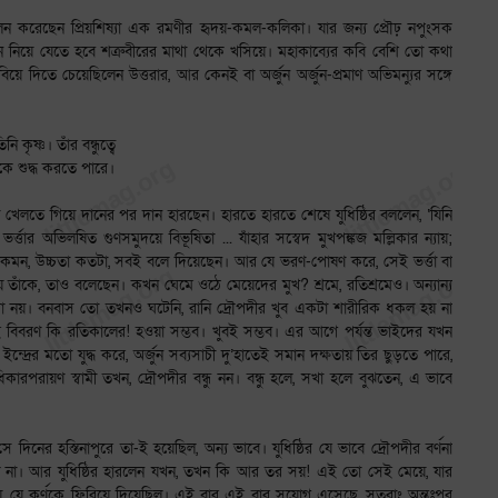
ন করেছেন প্রিয়শিষ্যা এক রমণীর হৃদয়-কমল-কলিকা। যার জন্য প্রৌঢ় নপুংসক
-বসন নিয়ে যেতে হবে শত্রুবীরের মাথা থেকে খসিয়ে। মহাকাব্যের কবি বেশি তো কথা
িয়ে দিতে চেয়েছিলেন উত্তরার, আর কেনই বা অর্জুন অর্জুন-প্রমাণ অভিমন্যুর সঙ্গে
 কৃষ্ণ। তাঁর বন্ধুত্বে
ে শুদ্ধ করতে পারে।
া খেলতে গিয়ে দানের পর দান হারছেন। হারতে হারতে শেষে যুধিষ্ঠির বললেন, ‘যিনি
.. ভর্ত্তার অভিলষিত গুণসমুদয়ে বিভূষিতা ... যাঁহার সস্বেদ মুখপঙ্কজ মল্লিকার ন্যায়;
চুল কেমন, উচ্চতা কতটা, সবই বলে দিয়েছেন। আর যে ভরণ-পোষণ করে, সেই ভর্ত্তা বা
় তাঁকে, তাও বলেছেন। কখন ঘেমে ওঠে মেয়েদের মুখ? শ্রমে, রতিশ্রমেও। অন্যান্য
কথা নয়। বনবাস তো তখনও ঘটেনি, রানি দ্রৌপদীর খুব একটা শারীরিক ধকল হয় না
ই বিবরণ কি রতিকালের! হওয়া সম্ভব। খুবই সম্ভব। এর আগে পর্যন্ত ভাইদের যখন
্রের মতো যুদ্ধ করে, অর্জুন সব্যসাচী দু’হাতেই সমান দক্ষতায় তির ছুড়তে পারে,
কারপরায়ণ স্বামী তখন, দ্রৌপদীর বন্ধু নন। বন্ধু হলে, সখা হলে বুঝতেন, এ ভাবে
িনের হস্তিনাপুরে তা-ই হয়েছিল, অন্য ভাবে। যুধিষ্ঠির যে ভাবে দ্রৌপদীর বর্ণনা
ল না। আর যুধিষ্ঠির হারলেন যখন, তখন কি আর তর সয়! এই তো সেই মেয়ে, যার
 যে কর্ণকে ফিরিয়ে দিয়েছিল। এই বার এই বার সুযোগ এসেছে, সুতরাং অন্তঃপুর