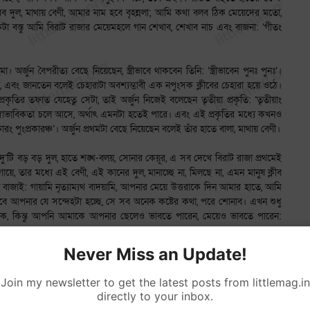
রব দুল, মাথায় বেণী, আমার নাম হবে বৃহন্নলা; আমি কথা বলব ঠিক মেয়েদের মতো,
 বস্তু আমি বিরাট রাজার মেয়েমহলে গান শেখাব, শেখাব নাচ এবং বাজনা: ‘গীতং
া। অর্জুন বৈপরীত্য বেছে নিয়েছেন, স্ত্রীভাবে থাকবেন তিনি: ‘স্ত্রীভাবেন পুনঃ পুনঃ’।
তেন, এবং জানতেন বলেই চেহারাটা অবশ্যম্ভাবী এক নপুংসক ক্লীবের চেহারা হয়ে ওঠে।
্রকৃতির তফাত যেহেতু সেটা, তাই অর্জুন নিজেই বলেছেন তৃতীয়া প্রকৃতি: ‘তৃতীয়াং
জিক স্বাভাবিকতা চলে আসে, অর্থাৎ এমনটা হতেই পারে। এবং এই প্রকৃতির মধ্যে কখনও
প্রকারং পুংপ্রকারঞ্চ’। অর্জুন প্রথমটা বেছে নিয়েছেন বলেই তাঁর হাতে বালা, মাথায় বেণী।
ানে দু’টি বড় বড় দুল, হাতে শঙ্খ-বলয়, সোনার কেয়ূর, এ সব দেখে বিরাট রাজা প্রথমেই
, তার মধ্যে এই বেণী, এই কানের দুল, মানাচ্ছে না, মিলছে না, এমন মানুষ ক্লীব
বাজাই: গায়ামি নৃত্যাম্যথ বাদয়ামি, আপনার মেয়ে উত্তরাকে দিন আমার হাতে, আমি
বে আপনার যে সন্দেহটা হচ্ছে, সে সব অনেক কষ্টের কথা, পরে শোনাব। এখন শুধু
মাকে, কিন্তু আপনি আমাকে আপনার ছেলেও ভাবতে পারেন, মেয়েও ভাবতে পারেন:
Never Miss an Update!
ে পাঁচ ভাই পাণ্ডব এবং দ্রৌপদীও যে ভাবে অতি সহজে বিরাট রাজার বিশ্বাস অর্জন
্জুন যে দিন অন্তঃপুরে নৃত্য-প্রশিক্ষণের বরাত নিয়ে প্রবেশ করলেন, তখন যৌবন-
Join my newsletter to get the latest posts from littlemag.in
কবি, তবে আমরা এটুকু জেনেছি যে, কিছু দিনের মধ্যেই অর্জুন বেশ প্রিয় হয়ে উঠলেন
directly to your inbox.
ভাল জানি যে, সম্পূর্ণ অস্পৃষ্টতায়, অসংশ্লেষে আর যা-ই হোক, নৃত্যশিক্ষা হয় না। এক