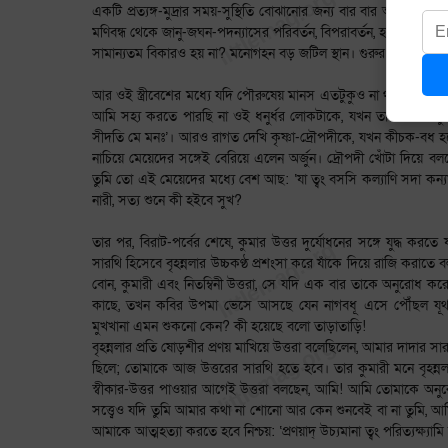
একটি প্রত্যঙ্গ-মুদ্রার সময়-সুস্থিতি বোঝানোর জন্য বার বার অর্জুনকে স্
মণিবন্ধ থেকে জানু-জঘন-পদন্যাসের পরিবর্তন, বিপরাবর্তন, হয়তো নিরাসক্ত
সামান্যতম বিকারও হয় না? মনোগহন বড় জটিল স্থান। গুরুর মন! শিষ্যার
আর ওই স্ত্রীবেশের মধ্যে যদি পৌরুষেয় মানস এতটুকুও না থাকত, তা হ
আমি সহ্য করতে পারছি না ওই ধনুর্ধর লোকটাকে, যখন তাকে বেণী দুলিয়ে 
সীদতি মে মনঃ’। আরও রাগত দেখি কৃষ্ণা-দ্রৌপদীকে, যখন কীচক-বধ হয়
নাচিয়ে মেয়েদের সঙ্গেই বেরিয়ে এলেন অর্জুন। দ্রৌপদী খোঁটা দিয়ে বল
তুমি তো এই মেয়েদের মধ্যে বেশ আছ: ‘যা ত্বং বসসি কল্যাণি সদা কন্যাপ
নারী, সত্য শুনে কী হইবে সুখ?
তার পর, বিরাট-পর্বের শেষে, কুমার উত্তর দুর্যোধনের সঙ্গে যুদ্ধ কর
সারথি হিসেবে বৃহন্নলার উচ্চকণ্ঠ প্রশংসা করে যাঁকে দিয়ে রাজি করাতে
বোন, কুমারী এবং নিতম্বিনী উত্তরা, সে যদি এক বার তাকে অনুরোধ কর
কাছে, তখন কবির উপমা ভেসে আসছে যেন নাগবধূ এসে পৌঁছল যূথপতি হস্ত
মুখখানা এমন শুকনো কেন? কী হয়েছে বলো তাড়াতাড়ি!
বৃহন্নলার প্রতি ষোড়শীর প্রণয় মাখিয়ে উত্তরা বলেছিলেন, আমার দাদার সা
ছিলে; তোমাকে আজ উত্তরের সারথি হতে হবে। তার কুমারী মনে বৃহন্নলা
স্বীকার-উত্তর পাওয়ার আগেই উত্তরা বলছেন, আমি! আমি তোমাকে অন
সত্ত্বেও যদি তুমি আমার কথা না শোনো আর কেন শুনবেই বা না তুমি, 
আমাকে আত্মহত্যা করতে হবে নিশ্চয়: ‘প্রণয়াদ্ উচ্যমানা ত্বং পরিত্যক্ষ্যাম