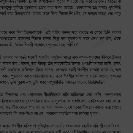
নপুংসকই। পাঞ্চাল দ্রুপদ শিখণ্ডিনীকে পুত্রের পরিচয়ে বড় করে তোলেন। হয়তো বা
ভাবটুকু লুকিয়ে পুংভাবের প্রচার করা সম্ভব হয়েছে: ‘ছাদয়ামাস তাং কন্যাং পুমানিতি
দশার্ণ-রাজ হিরণ্যবর্মার মেয়ের সঙ্গে বিয়ে দিলেন শিখণ্ডীর, সে কন্যার কাছে ধরা পড়ে
ীক্ষা করে খবর দিল হিরণ্যবর্মাকে। এই গভীর বঞ্চনা সহ্য করতে না পেরে তিনি পঞ্চাল
ার উদ্দেশ্যে নিষ্ক্রান্ত হলেন, কিন্তু যক্ষ স্থূণাকর্ণের সঙ্গে দেখা হল তাঁর, একে
 স্ত্রী: ‘ততঃ শিখণ্ডী পাঞ্চাল্যঃ পুংস্ত্বমাসাদ্য পার্থিবঃ’।
 ভাবনার আবর্তের মধ্যেই মহাবীর অর্জুনের মতো এক নায়ক-পুরুষের জীবনে স্ত্রীভাব
কারণ তাঁর পৌরুষ, তাঁর বীরত্ব, তাঁর নায়কোচিত উদাত্ত গুণগুলি আমরা জানি। হঠাৎ
ী উর্বশী অর্জুনকে অভিশাপ দিয়ে বসেন। প্রত্যেক রমণী উর্বশীর মতোই জানে যে, তার
ি কাম্য পুরুষের কাছে প্রত্যাখ্যাত হন, তবে উর্বশীর অভিশাপ নেমে আসে: পুরুষের
ে, তুমি পুরুষ নও, তুমি ষণ্ঢ: ‘অপুমানিতি বিখ্যাতঃ ষণ্ঢবৎ বিচরিষ্যতি’।
টিতে নিষ্ফলতা এবং পৌরুষেয় বীজহীনতার প্রতি তাচ্ছিল্যই যেন বেশি। পাশাখেলায়
য়তা ও নিষ্ফল ক্রোধের সুযোগ নিয়ে সামান্য দুঃশাসনও বলেছিলেন, কৌরবদের মধ্য থেকে
তিল’, যার বীজ থেকে গাছ হয় না, ওরা ‘কাকযব’, যে যবের বীজস্থান কালো হয়ে গেছে;
 থাকলেই কি বাঘ-সিংহ হয় সে: ‘যথাফলা ষণ্ঢতিলা যথা চর্মময়া মৃগাঃ’।
অর্জুন উর্বশীর অভিশাপ-যুক্তিটুকু শোনাননি, বরঞ্চ এক মহাবীর যদি স্ত্রীভাবে বিরাট-
লেছেন, আমি বলব আমি ‘ষণ্ঢ’-নপুংসক বটে, তবে এই কিণাঙ্কিত বাহুতে হাতের গুল্ফে